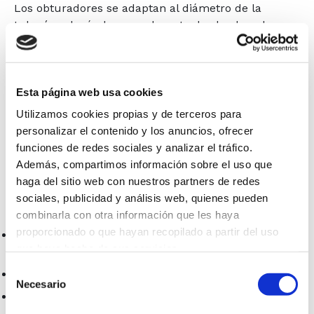
Los obturadores se adaptan al diámetro de la
tubería colocándose en el punto desde el cual
deseamos cerrar el flujo y, una vez ahí, se inflan con
aire comprimido soportando las presiones de la red
de canalización.
Esta página web usa cookies
El material CR (Polycholoroprene) garantiza una
Utilizamos cookies propias y de terceros para
mayor resistencia a los productos químicos y
personalizar el contenido y los anuncios, ofrecer
permite su uso en redes de agua potable.
funciones de redes sociales y analizar el tráfico.
Además, compartimos información sobre el uso que
En caso de que sea necesario realizar tareas de by-
haga del sitio web con nuestros partners de redes
pass, los obturadores de comprobación nos
sociales, publicidad y análisis web, quienes pueden
permiten:
combinarla con otra información que les haya
proporcionado o que hayan recopilado a partir del uso
Desviar aguas residuales en caso de canales con
que haya hecho de sus servicios.
fugas.
Selección
Recogida y desagüe dosificado de líquidos.
Necesario
de
Realizar pruebas de estanqueidad según EN 1610
consentimiento
con aire o agua.