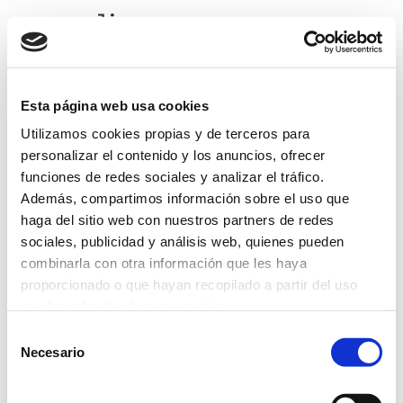
Encuentra más que un trabajo
Esta página web usa cookies
23 Feb 2012
Utilizamos cookies propias y de terceros para
personalizar el contenido y los anuncios, ofrecer
Espanha
Requerimos trabajo en equipo, la inquietud, la
funciones de redes sociales y analizar el tráfico.
diversidad, la sostenibilidad, la creatividad y la
Además, compartimos información sobre el uso que
humildad que mueven a nuestras personas a formar
haga del sitio web con nuestros partners de redes
parte del GRUPO CANALIS.
sociales, publicidad y análisis web, quienes pueden
combinarla con otra información que les haya
proporcionado o que hayan recopilado a partir del uso
que haya hecho de sus servicios.
Selección
Necesario
de
consentimiento
Return