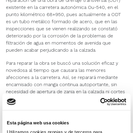
reparación de una obra de drenaje transversal (ODT)
existente en la carretera autonómica Ou-540, en el
punto kilométrico 68+950, pues actualmente a ODT
es un tubo metálico formado de acero, que en las
inspecciones que se vienen realizando se constató
deteriorado por la corrosión de la problemas de
filtración de agua en momentos de avenida que
pueden acabar perjudicando a la calzada.
Para reparar la obra se buscó una solución eficaz y
novedosa al tiempo que causara las menores
afecciones a la carretera. Así, se reparará mediante
encamisado con manga continua autoportante, sin
necesidad de apertura de zanja en la calzada ni cortes
de tráfico. Con este método se crea una tubería nueva
en el interior de la existente, sin juntas, mediante la
introducción de una manga continua compuesta de
fibra vidrio con protección exterior de poliéster
Esta página web usa cookies
reforzado.
Utilizamos cookies propias y de terceros para