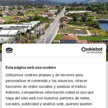
GRUPO CANALIS rehabilita una
Esta página web usa cookies
tubería de impulsión en Nigrán
Utilizamos cookies propias y de terceros para
(Pontevedra)
personalizar el contenido y los anuncios, ofrecer
funciones de redes sociales y analizar el tráfico.
Además, compartimos información sobre el uso que
06 ago 2021
haga del sitio web con nuestros partners de redes
sociales, publicidad y análisis web, quienes pueden
Inspeçao
Limpeza
Rehabilitación