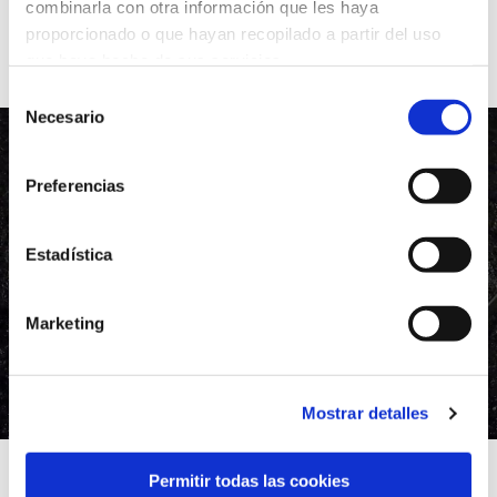
combinarla con otra información que les haya
proporcionado o que hayan recopilado a partir del uso
Ver mais
que haya hecho de sus servicios.
Selección
Necesario
de
consentimiento
Preferencias
Estadística
Marketing
Mostrar detalles
GRUPO CANALIS rehabilita los
Permitir todas las cookies