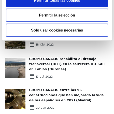
Permitir todas las cookies
red de pluviales en Pontevedra
(Pontevedra)
Permitir la selección
21 Nov 2022
Solo usar cookies necesarias
GRUPO CANALIS rehabilita los coletores de
saneamento en Vila Nova de Gaia (Porto)
18 Okt 2022
GRUPO CANALIS rehabilita el drenaje
transversal (ODT) en la carretera OU-540
en Lobios (Ourense)
13 Jul 2022
GRUPO CANALIS entre las 26
construcciones que han mejorado la vida
de los españoles en 2021 (Madrid)
20 Jan 2022