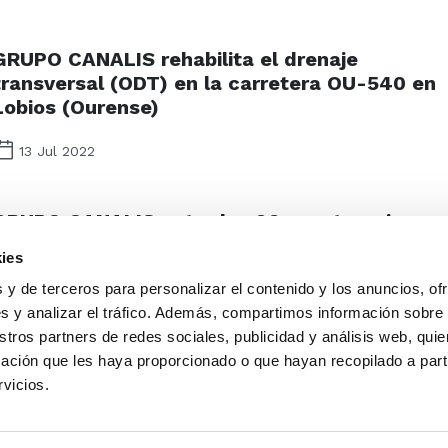
GRUPO CANALIS rehabilita el drenaje
transversal (ODT) en la carretera OU-540 en
Lobios (Ourense)
13 Jul 2022
GRUPO CANALIS entre las 26 construcciones
que han mejorado la vida de los españoles
ies
en 2021 (Madrid)
 y de terceros para personalizar el contenido y los anuncios, of
s y analizar el tráfico. Además, compartimos información sobre
20 Jan 2022
stros partners de redes sociales, publicidad y análisis web, qu
ación que les haya proporcionado o que hayan recopilado a parti
rvicios.