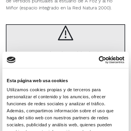
de vertidos puntuales al estuario de A Foz y al río
Miñor (espacio integrado en la
Red Natura 2000
).
This content has been blocked by the
use of cookies, in order to view it you
must accept the required cookies.
Esta página web usa cookies
Accept
required cookies
Utilizamos cookies propias y de terceros para
personalizar el contenido y los anuncios, ofrecer
funciones de redes sociales y analizar el tráfico.
Además, compartimos información sobre el uso que
haga del sitio web con nuestros partners de redes
This content has been blocked by the use of
sociales, publicidad y análisis web, quienes pueden