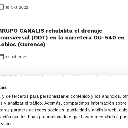
18 Okt 2022
GRUPO CANALIS rehabilita el drenaje
transversal (ODT) en la carretera OU-540 en
Lobios (Ourense)
13 Jul 2022
GRUPO CANALIS entre las 26 construcciones
que han mejorado la vida de los españoles
ies
en 2021 (Madrid)
 y de terceros para personalizar el contenido y los anuncios, of
s y analizar el tráfico. Además, compartimos información sobre
20 Jan 2022
stros partners de redes sociales, publicidad y análisis web, qu
ación que les haya proporcionado o que hayan recopilado a parti
rvicios.