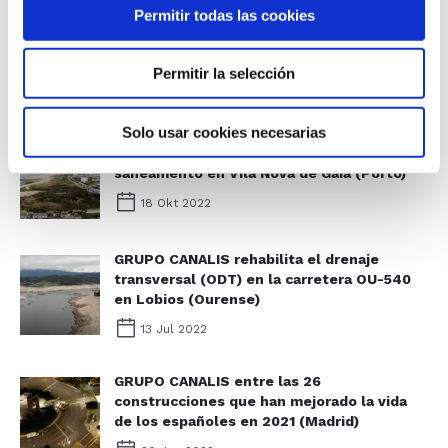
Permitir todas las cookies
GRUPO CANALIS rehabilita 132 metros de la
red de pluviales en Pontevedra
(Pontevedra)
Permitir la selección
21 Nov 2022
Solo usar cookies necesarias
GRUPO CANALIS rehabilita los coletores de
saneamento en Vila Nova de Gaia (Porto)
18 Okt 2022
GRUPO CANALIS rehabilita el drenaje
transversal (ODT) en la carretera OU-540
en Lobios (Ourense)
13 Jul 2022
GRUPO CANALIS entre las 26
construcciones que han mejorado la vida
de los españoles en 2021 (Madrid)