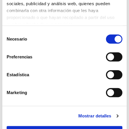
sociales, publicidad y análisis web, quienes pueden
combinarla con otra información que les haya
Este conteúdo foi bloqueado pelo
proporcionado o que hayan recopilado a partir del uso
uso de cookies. Para o visualizar deve
que haya hecho de sus servicios.
aceitar os cookies necessários.
Selección
Necesario
de
Aceitar
cookies obrigatórios
consentimiento
Preferencias
Estadística
Return
Marketing
Related news
Mostrar detalles