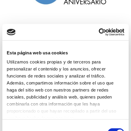
GRUPO CANALIS cumple 10 años
(Mos)
Esta página web usa cookies
Utilizamos cookies propias y de terceros para
23 feb 2022
personalizar el contenido y los anuncios, ofrecer
funciones de redes sociales y analizar el tráfico.
Otros
Además, compartimos información sobre el uso que
haga del sitio web con nuestros partners de redes
Leer más
sociales, publicidad y análisis web, quienes pueden
combinarla con otra información que les haya
proporcionado o que hayan recopilado a partir del uso
que haya hecho de sus servicios.
Selección
PROGRAMA KIT DIGITAL CONFINADO POR LOS FONDOS NEXT