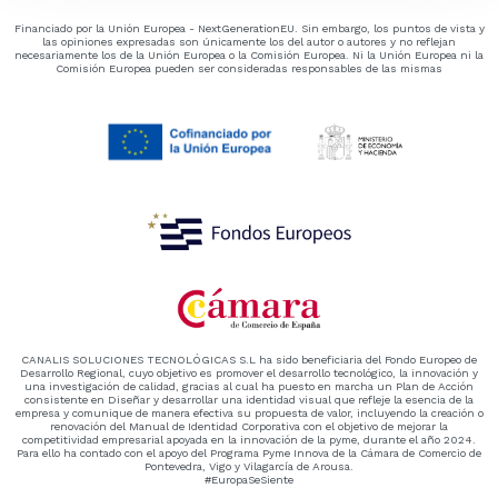
Financiado por la Unión Europea - NextGenerationEU. Sin embargo, los puntos de vista y
las opiniones expresadas son únicamente los del autor o autores y no reflejan
necesariamente los de la Unión Europea o la Comisión Europea. Ni la Unión Europea ni la
Comisión Europea pueden ser consideradas responsables de las mismas
CANALIS SOLUCIONES TECNOLÓGICAS S.L ha sido beneficiaria del Fondo Europeo de
Desarrollo Regional, cuyo objetivo es promover el desarrollo tecnológico, la innovación y
una investigación de calidad, gracias al cual ha puesto en marcha un Plan de Acción
consistente en Diseñar y desarrollar una identidad visual que refleje la esencia de la
empresa y comunique de manera efectiva su propuesta de valor, incluyendo la creación o
renovación del Manual de Identidad Corporativa con el objetivo de mejorar la
competitividad empresarial apoyada en la innovación de la pyme, durante el año 2024.
Para ello ha contado con el apoyo del Programa Pyme Innova de la Cámara de Comercio de
Pontevedra, Vigo y Vilagarcía de Arousa.
#EuropaSeSiente