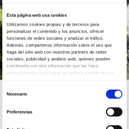
Esta página web usa cookies
Utilizamos cookies propias y de terceros para
personalizar el contenido y los anuncios, ofrecer
funciones de redes sociales y analizar el tráfico.
Además, compartimos información sobre el uso que
haga del sitio web con nuestros partners de redes
sociales, publicidad y análisis web, quienes pueden
combinarla con otra información que les haya
proporcionado o que hayan recopilado a partir del uso
que haya hecho de sus servicios.
GRUPO CANALIS rehabilita el
Selección
abastecimiento de Quart de
Necesario
de
Poblet (Valencia)
consentimiento
Preferencias
16 oct 2020