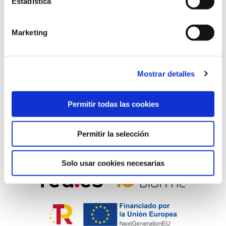
Estadística
Rehabilitación
Leer más
Marketing
Mostrar detalles
PROGRAMA KIT DIGITAL CONFINADO POR LOS FONDOS NEXT
GENERATION (EU) DEL MECANISMO DE RECUPERACIÓN Y RESILENCIA
Permitir todas las cookies
Permitir la selección
Solo usar cookies necesarias