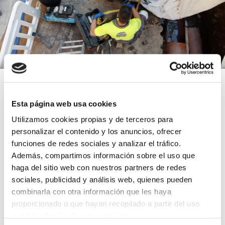
GRUPO CANALIS rehabilitación de
tuberías en la calle Alejandro
Esta página web usa cookies
Pedrosa (Ourense)
Utilizamos cookies propias y de terceros para
personalizar el contenido y los anuncios, ofrecer
26 oct 2018
funciones de redes sociales y analizar el tráfico.
Además, compartimos información sobre el uso que
Rehabilitación
haga del sitio web con nuestros partners de redes
sociales, publicidad y análisis web, quienes pueden
Leer más
combinarla con otra información que les haya
proporcionado o que hayan recopilado a partir del uso
que haya hecho de sus servicios.