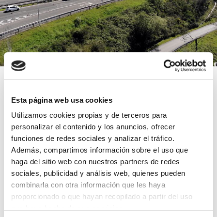
GRUPO CANALIS rehabilita y
conserva la A-1 en Condeixa-a-
Esta página web usa cookies
Nova (Coimbra)
Utilizamos cookies propias y de terceros para
personalizar el contenido y los anuncios, ofrecer
12 feb 2020
funciones de redes sociales y analizar el tráfico.
Además, compartimos información sobre el uso que
Rehabilitación
haga del sitio web con nuestros partners de redes
sociales, publicidad y análisis web, quienes pueden
Leer más
combinarla con otra información que les haya
proporcionado o que hayan recopilado a partir del uso
que haya hecho de sus servicios.