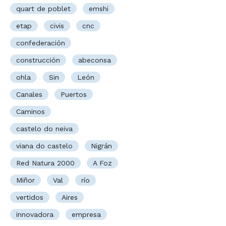
quart de poblet
emshi
etap
civis
cnc
confederación
construcción
abeconsa
ohla
Sin
León
Canales
Puertos
Caminos
castelo do neiva
viana do castelo
Nigrán
Red Natura 2000
A Foz
Miñor
Val
río
vertidos
Aires
innovadora
empresa