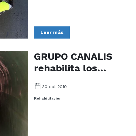
(Pontevedra)
Leer más
GRUPO CANALIS
rehabilita los
colectores de la
30 oct 2019
Base Aérea de
Rehabilitación
Talavera la Real
ALA-23 (Badajoz)