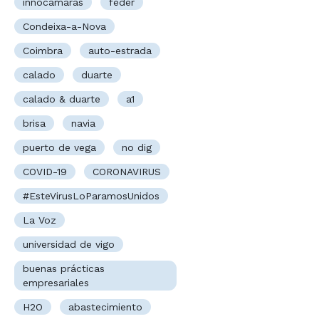
innocámaras
feder
Condeixa-a-Nova
Coimbra
auto-estrada
calado
duarte
calado & duarte
a1
brisa
navia
puerto de vega
no dig
COVID-19
CORONAVIRUS
#EsteVirusLoParamosUnidos
La Voz
universidad de vigo
buenas prácticas
empresariales
H2O
abastecimiento