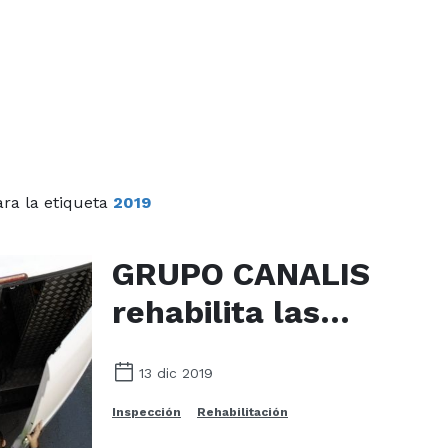
ra la etiqueta
2019
GRUPO CANALIS
rehabilita las
canalizaciones de la
13 dic 2019
calle Gregorio
Inspección
Rehabilitación
Espino en Vigo