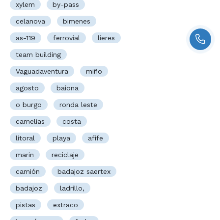
xylem
by-pass
celanova
bimenes
as-119
ferrovial
lieres
team building
Vaguadaventura
miño
agosto
baiona
o burgo
ronda leste
camelias
costa
litoral
playa
afife
marin
reciclaje
camión
badajoz saertex
badajoz
ladrillo,
pistas
extraco