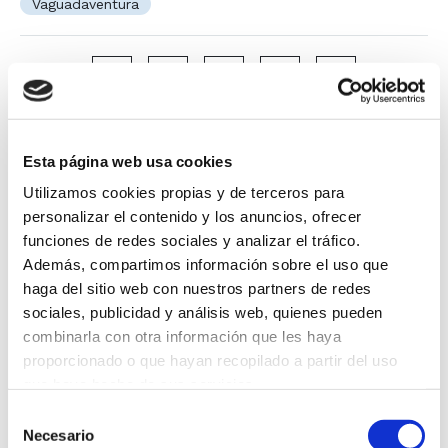
Vaguadaventura
Volver
Esta página web usa cookies
Utilizamos cookies propias y de terceros para
personalizar el contenido y los anuncios, ofrecer
Noticias relacionadas
funciones de redes sociales y analizar el tráfico.
Además, compartimos información sobre el uso que
haga del sitio web con nuestros partners de redes
sociales, publicidad y análisis web, quienes pueden
GRUPO CANALIS celebra en familia sus 10
años de vida (Vilaboa)
combinarla con otra información que les haya
proporcionado o que hayan recopilado a partir del uso
09 Dez 2022
que haya hecho de sus servicios.
Selección
GRUPO CANALIS es reconocido por ARDÁN
Necesario
como EMPRESA INNOVADORA y EMPRESA
de