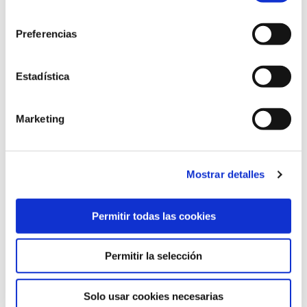
CIRCULAR (Vigo)
consentimiento
30 Nov 2022
Preferencias
GRUPO CANALIS participa de la primera
Estadística
serie de webinars organizados por la IBSTT
en Portugal (Porto)
07 Sep 2022
Marketing
Entrevista a nuestro gerente Rodrigo
González en Hoy Por Hoy de la cadena SER
Mostrar detalles
(Vilagarcía de Arousa)
22 Jul 2022
Permitir todas las cookies
Permitir la selección
PROGRAMA KIT DIGITAL CONFINADO POR LOS FONDOS NEXT
GENERATION (EU) DEL MECANISMO DE RECUPERACIÓN Y RESILENCIA
Solo usar cookies necesarias