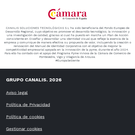
CANALIS SOLUCIONES TECNOLÓGICAS S.L ha sido beneficiaria del Fondo Europeo de
Desarrollo Regional, cuyo objetivo es promover el desarrollo tecnológico, la innovación y
una investigación de calidad, gracias al cual ha puesto en marcha un Plan de Acción
consistente en Diseñar y desarrollar una identidad visual que refleje la esencia de la
empresa y comunique de manera efectiva su propuesta de valor, incluyendo la creación o
renovación del Manual de Identidad Corporativa con el objetivo de mejorar la
competitividad empresarial apoyada en la innovación de la pyme, durante el año 2024.
Para ello ha contado con el apoyo del Programa Pyme Innova de la Cámara de Comercio de
Pontevedra, Vigo y Vilagarcía de Arousa.
#EuropaSeSiente
GRUPO CANALIS. 2026
Aviso legal
Política de Privacidad
Política de cookies
Gestionar cookies