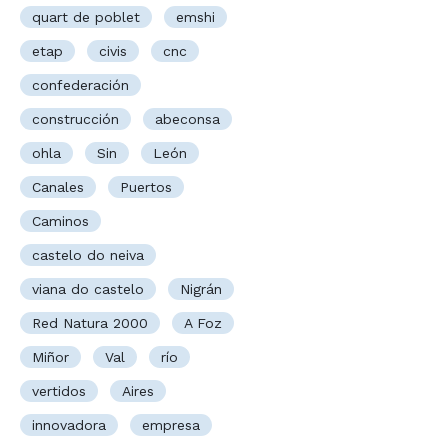
quart de poblet
emshi
etap
civis
cnc
confederación
construcción
abeconsa
ohla
Sin
León
Canales
Puertos
Caminos
castelo do neiva
viana do castelo
Nigrán
Red Natura 2000
A Foz
Miñor
Val
río
vertidos
Aires
innovadora
empresa