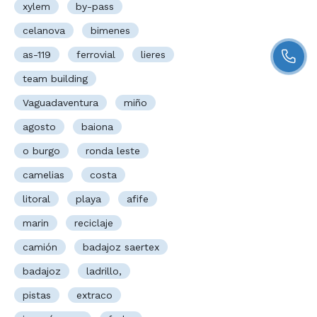
xylem
by-pass
celanova
bimenes
as-119
ferrovial
lieres
team building
Vaguadaventura
miño
agosto
baiona
o burgo
ronda leste
camelias
costa
litoral
playa
afife
marin
reciclaje
camión
badajoz saertex
badajoz
ladrillo,
pistas
extraco