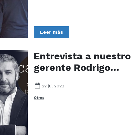
Leer más
Entrevista a nuestro
gerente Rodrigo
González en Hoy Por
22 jul 2022
Hoy de la cadena
Otros
SER (Vilagarcía de
Arousa)