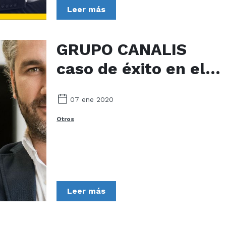
Leer más
GRUPO CANALIS
caso de éxito en el
programa
07 ene 2020
InnoCámaras
Otros
(Pontevedra)
Leer más