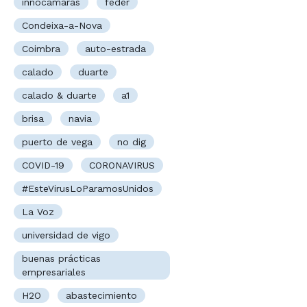
innocámaras
feder
Condeixa-a-Nova
Coimbra
auto-estrada
calado
duarte
calado & duarte
a1
brisa
navia
puerto de vega
no dig
COVID-19
CORONAVIRUS
#EsteVirusLoParamosUnidos
La Voz
universidad de vigo
buenas prácticas
empresariales
H2O
abastecimiento