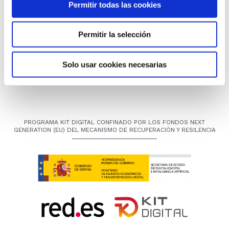
Permitir todas las cookies
GRUPO CANALIS rehabilita el drenaje
Permitir la selección
transversal (ODT) en la carretera OU-540
en Lobios (Ourense)
13 Jul 2022
Solo usar cookies necesarias
PROGRAMA KIT DIGITAL CONFINADO POR LOS FONDOS NEXT
GENERATION (EU) DEL MECANISMO DE RECUPERACIÓN Y RESILENCIA