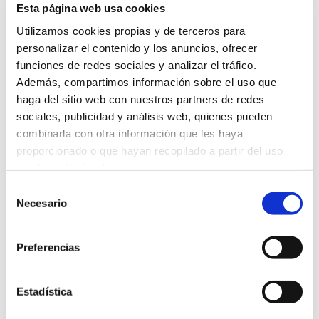
Esta página web usa cookies
Este contenido ha sido bloqueado por
Utilizamos cookies propias y de terceros para
el uso de cookies, para poder verlo
personalizar el contenido y los anuncios, ofrecer
debes aceptar las cookies requeridas.
funciones de redes sociales y analizar el tráfico.
Además, compartimos información sobre el uso que
Aceptar
cookies requeridas
haga del sitio web con nuestros partners de redes
sociales, publicidad y análisis web, quienes pueden
combinarla con otra información que les haya
proporcionado o que hayan recopilado a partir del uso
que haya hecho de sus servicios.
Selección
Necesario
de
Volver
consentimiento
Preferencias
Noticias relacionadas
Estadística