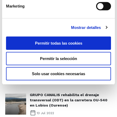
Marketing
GRUPO CANALIS rehabilita la red de
alcantarillado en Enguera (Valencia)
22 Dez 2023
Mostrar detalles
GRUPO CANALIS rehabilita 132 metros de la
red de pluviales en Pontevedra
Permitir todas las cookies
(Pontevedra)
21 Nov 2022
Permitir la selección
GRUPO CANALIS rehabilita los coletores de
saneamento en Vila Nova de Gaia (Porto)
Solo usar cookies necesarias
18 Okt 2022
GRUPO CANALIS rehabilita el drenaje
transversal (ODT) en la carretera OU-540
en Lobios (Ourense)
13 Jul 2022