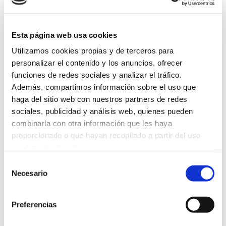
Noticias relacionadas
Esta página web usa cookies
Utilizamos cookies propias y de terceros para
personalizar el contenido y los anuncios, ofrecer
GRUPO CANALIS rehabilita la red de
funciones de redes sociales y analizar el tráfico.
alcantarillado en Enguera (Valencia)
Además, compartimos información sobre el uso que
22 Dez 2023
haga del sitio web con nuestros partners de redes
sociales, publicidad y análisis web, quienes pueden
combinarla con otra información que les haya
GRUPO CANALIS rehabilita 132 metros de la
red de pluviales en Pontevedra
proporcionado o que hayan recopilado a partir del uso
(Pontevedra)
que haya hecho de sus servicios.
21 Nov 2022
Selección
Necesario
de
consentimiento
GRUPO CANALIS rehabilita los coletores de
saneamento en Vila Nova de Gaia (Porto)
Preferencias
18 Okt 2022