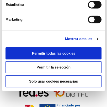
Estadística
GRUPO CANALIS rehabilita el drenaje
transversal (ODT) en la carretera OU-540
en Lobios (Ourense)
Marketing
13 Jul 2022
Mostrar detalles
PROGRAMA KIT DIGITAL CONFINADO POR LOS FONDOS NEXT
Permitir todas las cookies
GENERATION (EU) DEL MECANISMO DE RECUPERACIÓN Y RESILENCIA
Permitir la selección
Solo usar cookies necesarias